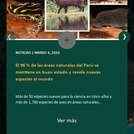
‹
›
NOTICIAS | MARZO 4, 2026
El 96 % de las áreas naturales del Perú se
mantiene en buen estado y revela nuevas
especies al mundo
Más de 50 especies nuevas para la ciencia en cinco años y
más de 1,700 especies de aves en áreas naturales
protegidas: la biodiversidad peruana sigue sorprendiendo al
planeta. En un escenario internacional marcado por la
creciente pérdida de biodiversidad, el Perú mantiene el 96 %
Ver más
de la superficie de sus áreas naturales protegidas (ANP) […]