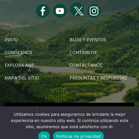
INICIO
BLOG Y EVENTOS
CONÓCENOS
CONTRIBUYE
EXPLORA ANP
CONTÁCTANOS
MAPA DEL SITIO
PREGUNTAS Y RESPUESTAS
Copyright © SERNANP 2024 - Todos los derechos reservados
Utilizamos cookies para asegurarnos de brindarle la mejor
info.visitaanp@sernanp.gob.pe
experiencia en nuestro sitio web. Si continúa utilizando este
sitio, asumiremos que está satisfecho con él.
Calle Diecisiete N° 355, Urb. El Palomar, San Isidro
Ok
Políticas de privacidad