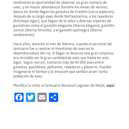
tendremos la oportunidad de observar un gran número de
aves, y en mayor abundancia durante los meses de verano,
época en donde llegan las gaviotas de Franklin (Larus pipixcan),
después de su largo viaje desde Norteamérica; a los rayadores
(Rinchops niger), que llegan de la selva y diversas especies de
gaviotines como el gaviotín elegante (Sterna elegans), gaviotín
común (Sterna hirundo), y el gaviotín patinegra (Sterna
sandvicensis).
Hace años, durante el mes de febrero, cuando el personal del
santuario fue a realizar el monitoreo de aves en la
desembocadura del rio, al llegar se llevaron una gran sorpresa:
era increíble ver la gran cantidad de aves que había en este
lugar. Según narran, contaron más de 45 000 aves entre
gaviotas, gaviotines, pelícanos, rayadores y playeros. Pueden
imaginarse el tiempo y la emoción que sentían al ver tanta
población de aves.
Planifica tu visita al Santuario Nacional Lagunas de Mejía,
aquí.
Facebook
Twitter
Email
Share