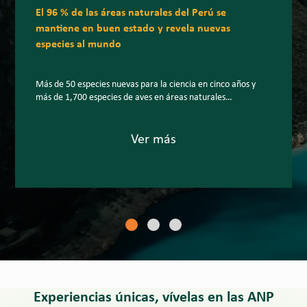
El 96 % de las áreas naturales del Perú se
mantiene en buen estado y revela nuevas
especies al mundo
Más de 50 especies nuevas para la ciencia en cinco años y
más de 1,700 especies de aves en áreas naturales
protegidas: la biodiversidad peruana sigue sorprendiendo al
planeta. En un escenario internacional marcado por la
creciente pérdida de biodiversidad, el Perú mantiene el 96 %
Ver más
de la superficie de sus áreas naturales protegidas (ANP) […]
Experiencias únicas, vívelas en las ANP