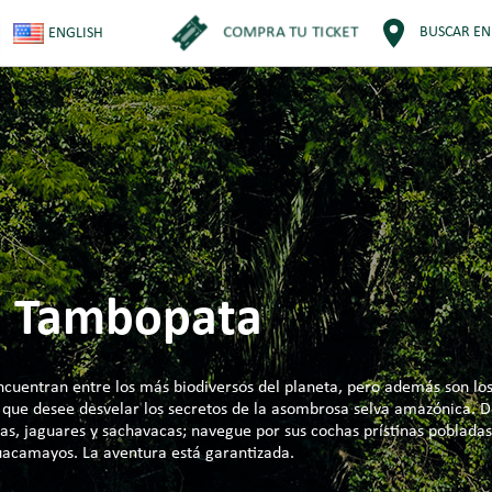
COMPRA TU TICKET
BUSCAR EN
ENGLISH
l Tambopata
cuentran entre los más biodiversos del planeta, pero además son lo
l que desee desvelar los secretos de la asombrosa selva amazónica. 
as, jaguares y sachavacas; navegue por sus cochas prístinas pobladas 
s guacamayos. La aventura está garantizada.