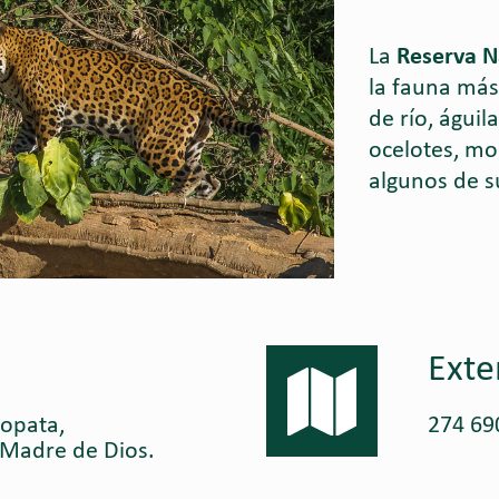
La
Reserva N
la fauna más
de río, águil
ocelotes, m
algunos de s
Exte
opata,
274 69
Madre de Dios.