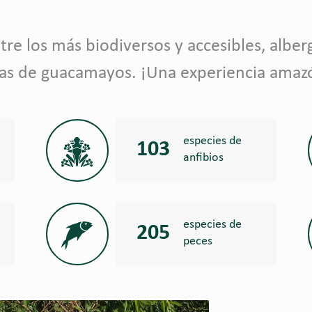
e los más biodiversos y accesibles, alber
lpas de guacamayos. ¡Una experiencia amaz
especies de
103
anfibios
especies de
205
peces