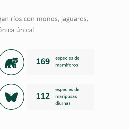
gan ríos con monos, jaguares,
ónica única!
especies de
169
mamiferos
especies de
112
mariposas
diurnas