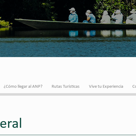
¿Cómo llegar al ANP?
Rutas Turísticas
Vive tu Experiencia
C
eral