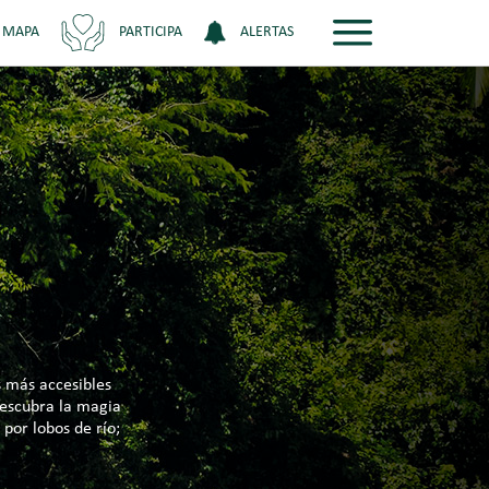
 MAPA
PARTICIPA
ALERTAS
s más accesibles
Descubra la magia
por lobos de río;