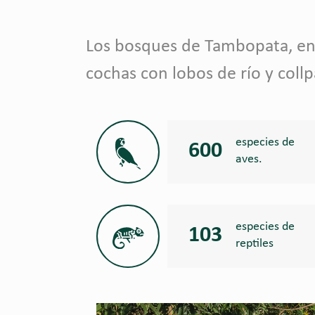
Los bosques de Tambopata, entr
cochas con lobos de río y col
especies de
600
aves.
especies de
103
reptiles