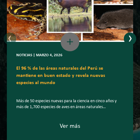
‹
›
NOTICIAS | MARZO 4, 2026
El 96 % de las áreas naturales del Perú se
mantiene en buen estado y revela nuevas
especies al mundo
Más de 50 especies nuevas para la ciencia en cinco años y
más de 1,700 especies de aves en áreas naturales
protegidas: la biodiversidad peruana sigue sorprendiendo al
planeta. En un escenario internacional marcado por la
creciente pérdida de biodiversidad, el Perú mantiene el 96 %
Ver más
de la superficie de sus áreas naturales protegidas (ANP) […]