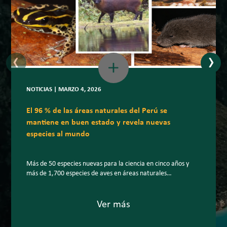
‹
›
NOTICIAS | MARZO 4, 2026
El 96 % de las áreas naturales del Perú se
mantiene en buen estado y revela nuevas
especies al mundo
Más de 50 especies nuevas para la ciencia en cinco años y
más de 1,700 especies de aves en áreas naturales
protegidas: la biodiversidad peruana sigue sorprendiendo al
planeta. En un escenario internacional marcado por la
creciente pérdida de biodiversidad, el Perú mantiene el 96 %
Ver más
de la superficie de sus áreas naturales protegidas (ANP) […]