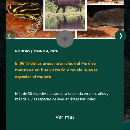
‹
›
NOTICIAS | MARZO 4, 2026
El 96 % de las áreas naturales del Perú se
mantiene en buen estado y revela nuevas
especies al mundo
Más de 50 especies nuevas para la ciencia en cinco años y
más de 1,700 especies de aves en áreas naturales
protegidas: la biodiversidad peruana sigue sorprendiendo al
planeta. En un escenario internacional marcado por la
creciente pérdida de biodiversidad, el Perú mantiene el 96 %
Ver más
de la superficie de sus áreas naturales protegidas (ANP) […]