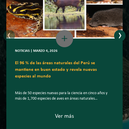
‹
›
NOTICIAS | MARZO 4, 2026
El 96 % de las áreas naturales del Perú se
mantiene en buen estado y revela nuevas
especies al mundo
Más de 50 especies nuevas para la ciencia en cinco años y
más de 1,700 especies de aves en áreas naturales
protegidas: la biodiversidad peruana sigue sorprendiendo al
planeta. En un escenario internacional marcado por la
creciente pérdida de biodiversidad, el Perú mantiene el 96 %
Ver más
de la superficie de sus áreas naturales protegidas (ANP) […]