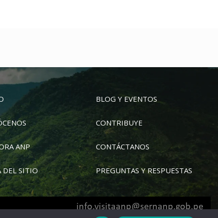
IO
BLOG Y EVENTOS
ÓCENOS
CONTRIBUYE
ORA ANP
CONTÁCTANOS
 DEL SITIO
PREGUNTAS Y RESPUESTAS
info.visitaanp@sernanp.gob.pe