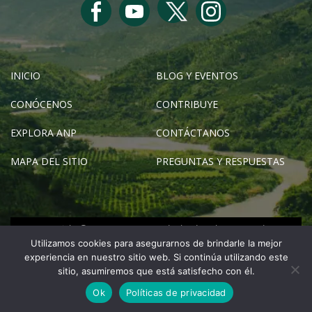
INICIO
BLOG Y EVENTOS
CONÓCENOS
CONTRIBUYE
EXPLORA ANP
CONTÁCTANOS
MAPA DEL SITIO
PREGUNTAS Y RESPUESTAS
Copyright © SERNANP 2024 - Todos los derechos reservados
Utilizamos cookies para asegurarnos de brindarle la mejor
info.visitaanp@sernanp.gob.pe
experiencia en nuestro sitio web. Si continúa utilizando este
sitio, asumiremos que está satisfecho con él.
Calle Diecisiete N° 355, Urb. El Palomar, San Isidro
Ok
Políticas de privacidad