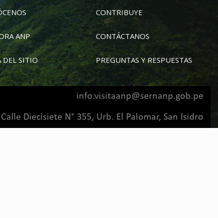
ÓCENOS
CONTRIBUYE
ORA ANP
CONTÁCTANOS
 DEL SITIO
PREGUNTAS Y RESPUESTAS
info.visitaanp@sernanp.gob.pe
Calle Diecisiete N° 355, Urb. El Palomar, San Isidro