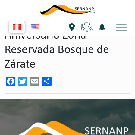
single evento
Aniversario Zona
Reservada Bosque de
Zárate
Facebook
Twitter
Email
Share