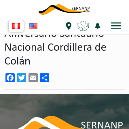
single evento
Aniversario Santuario
Nacional Cordillera de
Colán
Facebook
Twitter
Email
Share