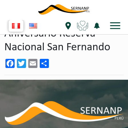
single evento
Aniversario Reserva
Nacional San Fernando
Facebook
Twitter
Email
Share