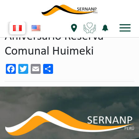
single evento
Aniversario Reserva
Comunal Huimeki
Facebook
Twitter
Email
Share