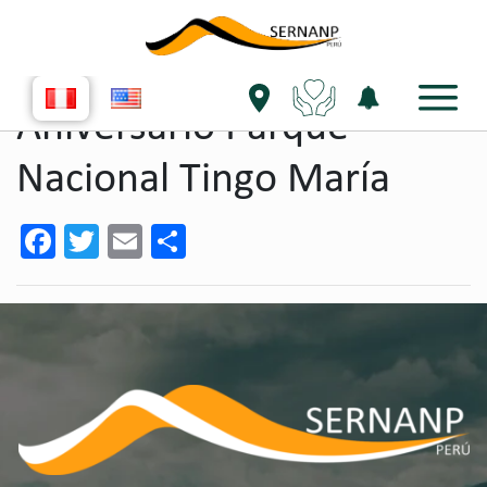
single evento
Aniversario Parque
Nacional Tingo María
Facebook
Twitter
Email
Share