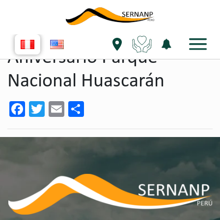
single evento
Aniversario Parque
Nacional Huascarán
Facebook
Twitter
Email
Share